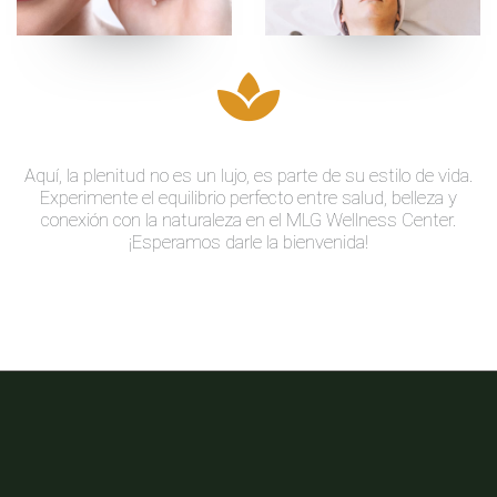
Aquí, la plenitud no es un lujo, es parte de su estilo de vida.
Experimente el equilibrio perfecto entre salud, belleza y
conexión con la naturaleza en el MLG Wellness Center.
¡Esperamos darle la bienvenida!