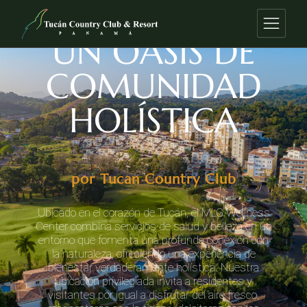
VIVIENDO EN
UN OASIS DE
COMUNIDAD
HOLÍSTICA
por Tucan Country Club
Ubicado en el corazón de Tucán, el MLG Wellness
Center combina servicios de salud y belleza en un
entorno que fomenta una profunda conexión con
la naturaleza, ofreciendo una experiencia de
bienestar verdaderamente holística. Nuestra
ubicación privilegiada invita a residentes y
visitantes por igual a disfrutar del aire fresco,