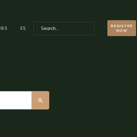
REGISTER
IES
ES
NOW