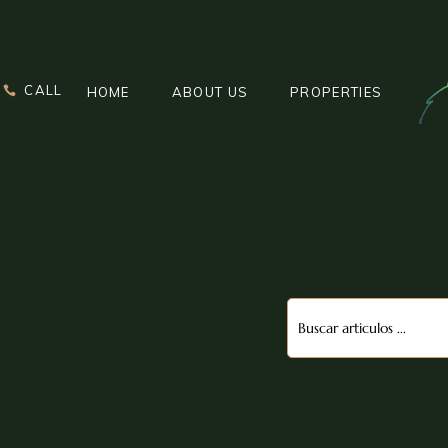
FOREST TOWERS
SPLENDOR
CALL
HOME
ABOUT US
PROPERTIES
VILLAS
CANAL CREST LANDS
SHORT RENTS
FOREST TOWERS
SPLENDOR
VILLAS
CANAL CREST LANDS
SHORT RENTS