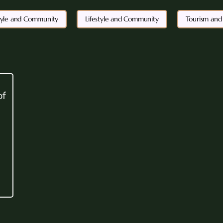
style and Community
Lifestyle and Community
Tourism and
of